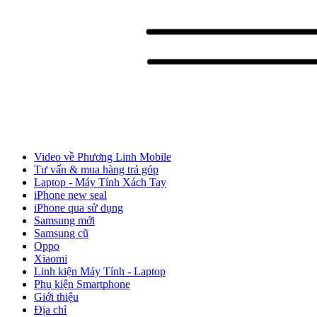
Video về Phương Linh Mobile
Tư vấn & mua hàng trả góp
Laptop - Máy Tính Xách Tay
iPhone new seal
iPhone qua sử dụng
Samsung mới
Samsung cũ
Oppo
Xiaomi
Linh kiện Máy Tính - Laptop
Phụ kiện Smartphone
Giới thiệu
Địa chỉ