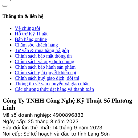
Thông tin & liên hệ
Về chúng tôi
Hỗ trợ Kỹ Thuật
Bán hàng online
Chăm sóc khách hàng
Tư vấn & mua hàng trả góp
Chính sách bảo mật thông tin
Chính sách và quy định chung
Chính sách bảo hành sản phẩm
Chính sách giải quyết khiếu nại
Chính sách huỷ giao dịch, đổi trả
Thông tin về vận chuyển và giao nhận
Các phương thức đặt hàng và thanh toán
Công Ty TNHH Công Nghệ Kỹ Thuật Số Phương
Linh
Mã số doanh nghiệp: 4900896883
Ngày cấp: 25 tháng 8 năm 2023
Sửa đổi lần thứ nhất: 14 tháng 9 năm 2023
Nơi cấp: Sở kế hoạch và đầu tư tỉnh Lạng Sơn