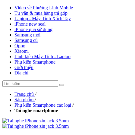
Video về Phương Linh Mobile
Tư vấn & mua hàng trả góp
Laptop - Máy Tính Xách Tay
iPhone new seal
iPhone qua sử dụng
Samsung mới
Samsung cũ
Oppo
Xiaomi
Linh kiện Máy Tính - Laptop
Phụ kiện Smartphone
Giới thiệu
Địa chỉ
Trang chủ
/
Sản phẩm
/
Phụ kiện Smartphone các loại
/
Tai nghe smartphone