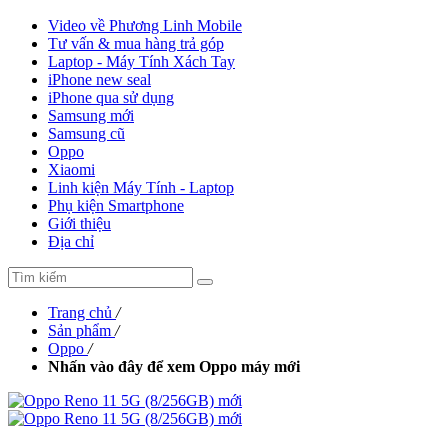
Video về Phương Linh Mobile
Tư vấn & mua hàng trả góp
Laptop - Máy Tính Xách Tay
iPhone new seal
iPhone qua sử dụng
Samsung mới
Samsung cũ
Oppo
Xiaomi
Linh kiện Máy Tính - Laptop
Phụ kiện Smartphone
Giới thiệu
Địa chỉ
Trang chủ
/
Sản phẩm
/
Oppo
/
Nhấn vào đây để xem Oppo máy mới