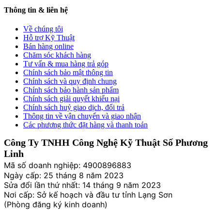
Thông tin & liên hệ
Về chúng tôi
Hỗ trợ Kỹ Thuật
Bán hàng online
Chăm sóc khách hàng
Tư vấn & mua hàng trả góp
Chính sách bảo mật thông tin
Chính sách và quy định chung
Chính sách bảo hành sản phẩm
Chính sách giải quyết khiếu nại
Chính sách huỷ giao dịch, đổi trả
Thông tin về vận chuyển và giao nhận
Các phương thức đặt hàng và thanh toán
Công Ty TNHH Công Nghệ Kỹ Thuật Số Phương
Linh
Mã số doanh nghiệp: 4900896883
Ngày cấp: 25 tháng 8 năm 2023
Sửa đổi lần thứ nhất: 14 tháng 9 năm 2023
Nơi cấp: Sở kế hoạch và đầu tư tỉnh Lạng Sơn
(Phòng đăng ký kinh doanh)