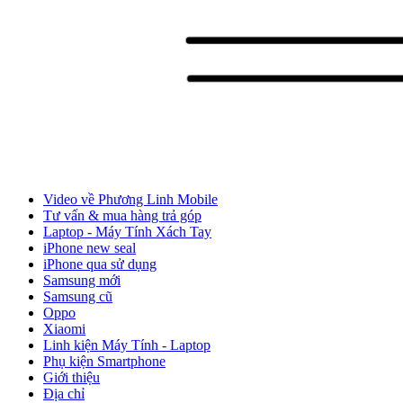
Video về Phương Linh Mobile
Tư vấn & mua hàng trả góp
Laptop - Máy Tính Xách Tay
iPhone new seal
iPhone qua sử dụng
Samsung mới
Samsung cũ
Oppo
Xiaomi
Linh kiện Máy Tính - Laptop
Phụ kiện Smartphone
Giới thiệu
Địa chỉ