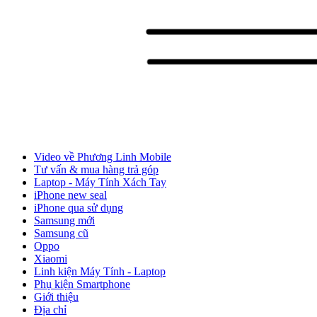
Video về Phương Linh Mobile
Tư vấn & mua hàng trả góp
Laptop - Máy Tính Xách Tay
iPhone new seal
iPhone qua sử dụng
Samsung mới
Samsung cũ
Oppo
Xiaomi
Linh kiện Máy Tính - Laptop
Phụ kiện Smartphone
Giới thiệu
Địa chỉ