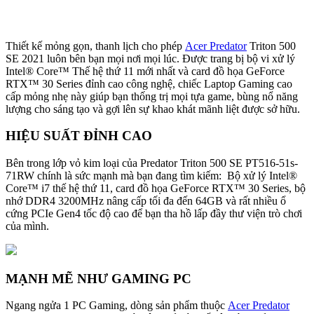
Thiết kế mỏng gọn, thanh lịch cho phép
Acer Predator
Triton 500
SE 2021 luôn bên bạn mọi nơi mọi lúc. Được trang bị bộ vi xử lý
Intel® Core™ Thế hệ thứ 11 mới nhất và card đồ họa GeForce
RTX™ 30 Series đỉnh cao công nghệ, chiếc Laptop Gaming cao
cấp mỏng nhẹ này giúp bạn thống trị mọi tựa game, bùng nổ năng
lượng cho sáng tạo và gợi lên sự khao khát mãnh liệt được sở hữu.
HIỆU SUẤT ĐỈNH CAO
Bên trong lớp vỏ kim loại của Predator Triton 500 SE PT516-51s-
71RW chính là sức mạnh mà bạn đang tìm kiếm: Bộ xử lý Intel®
Core™ i7 thế hệ thứ 11, card đồ họa GeForce RTX™ 30 Series, bộ
nhớ DDR4 3200MHz nâng cấp tối đa đến 64GB và rất nhiều ổ
cứng PCIe Gen4 tốc độ cao để bạn tha hồ lấp đầy thư viện trò chơi
của mình.
MẠNH MẼ NHƯ GAMING PC
Ngang ngửa 1 PC Gaming, dòng sản phẩm thuộc
Acer Predator