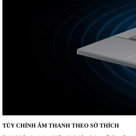
TÙY CHỈNH ÂM THANH THEO SỞ THÍCH