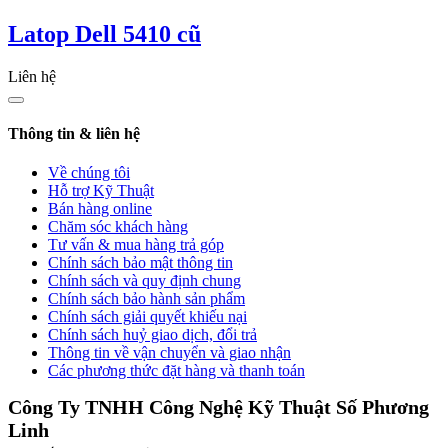
Latop Dell 5410 cũ
Liên hệ
Thông tin & liên hệ
Về chúng tôi
Hỗ trợ Kỹ Thuật
Bán hàng online
Chăm sóc khách hàng
Tư vấn & mua hàng trả góp
Chính sách bảo mật thông tin
Chính sách và quy định chung
Chính sách bảo hành sản phẩm
Chính sách giải quyết khiếu nại
Chính sách huỷ giao dịch, đổi trả
Thông tin về vận chuyển và giao nhận
Các phương thức đặt hàng và thanh toán
Công Ty TNHH Công Nghệ Kỹ Thuật Số Phương
Linh