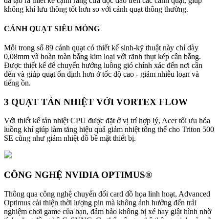
đã tạo ra thiết kế cạnh răng cưa độc đáo trên các cánh quạt, giúp
không khí lưu thông tốt hơn so với cánh quạt thông thường.
CÁNH QUẠT SIÊU MỎNG
Mỗi trong số 89 cánh quạt có thiết kế sinh-kỹ thuật này chỉ dày
0,08mm và hoàn toàn bằng kim loại với rãnh thụt kép cân bằng.
Được thiết kế để chuyển hướng luồng gió chính xác đến nơi cần
đến và giúp quạt ổn định hơn ở tốc độ cao - giảm nhiễu loạn và
tiếng ồn.
3 QUẠT TẢN NHIỆT VỚI VORTEX FLOW
Với thiết kế tản nhiệt CPU được đặt ở vị trí hợp lý, Acer tối ưu hóa
luồng khí giúp làm tăng hiệu quả giảm nhiệt tổng thể cho Triton 500
SE cũng như giảm nhiệt đồ bề mặt thiết bị.
CÔNG NGHỆ NVIDIA OPTIMUS®
Thông qua công nghệ chuyển đổi card đồ họa linh hoạt, Advanced
Optimus cải thiện thời lượng pin mà không ảnh hưởng đến trải
nghiệm chơi game của bạn, đảm bảo không bị xé hay giật hình nhờ