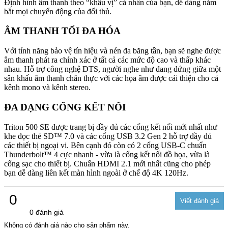
Định hình âm thanh theo “khẩu vị” cá nhân của bạn, dễ dàng nắm
bắt mọi chuyển động của đối thủ.
ÂM THANH TỐI ĐA HÓA
Với tính năng bảo vệ tín hiệu và nén đa băng tần, bạn sẽ nghe được
âm thanh phát ra chính xác ở tất cả các mức độ cao và thấp khác
nhau. Hỗ trợ công nghệ DTS, người nghe như đang đứng giữa một
sân khấu âm thanh chân thực với các họa âm được cải thiện cho cả
kênh mono và kênh stereo.
ĐA DẠNG CỔNG KẾT NỐI
Triton 500 SE được trang bị đầy đủ các cổng kết nối mới nhất như
khe đọc thẻ SD™ 7.0 và các cổng USB 3.2 Gen 2 hỗ trợ đầy đủ
các thiết bị ngoại vi. Bên cạnh đó còn có 2 cổng USB-C chuẩn
Thunderbolt™ 4 cực nhanh - vừa là cổng kết nối đồ họa, vừa là
cổng sạc cho thiết bị. Chuẩn HDMI 2.1 mới nhất cũng cho phép
bạn dễ dàng liên kết màn hình ngoài ở chế độ 4K 120Hz.
0
0 đánh giá
Không có đánh giá nào cho sản phẩm này.