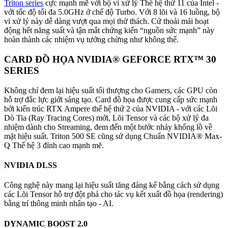
Triton series
cực mạnh mẽ với bộ vi xử lý Thế hệ thứ 11 của Intel -
với tốc độ tối đa 5.0GHz ở chế độ Turbo. Với 8 lõi và 16 luồng, bộ
vi xử lý này dễ dàng vượt qua mọi thử thách. Cứ thoải mái hoạt
động hết năng suất và tận mắt chứng kiến “nguồn sức mạnh” này
hoàn thành các nhiệm vụ tưởng chừng như không thể.
CARD ĐỒ HỌA NVIDIA® GEFORCE RTX™ 30
SERIES
Không chỉ đem lại hiệu suất tối thượng cho Gamers, các GPU còn
hỗ trợ đắc lực giới sáng tạo. Card đồ họa được cung cấp sức mạnh
bởi kiến trúc RTX Ampere thế hệ thứ 2 của NVIDIA - với các Lõi
Dò Tia (Ray Tracing Cores) mới, Lõi Tensor và các bộ xử lý đa
nhiệm dành cho Streaming, đem đến một bước nhảy khổng lồ về
mặt hiệu suất. Triton 500 SE cũng sử dụng Chuẩn NVIDIA® Max-
Q Thế hệ 3 đỉnh cao mạnh mẽ.
NVIDIA DLSS
Công nghệ này mang lại hiệu suất tăng đáng kể bằng cách sử dụng
các Lõi Tensor hỗ trợ đột phá cho tác vụ kết xuất đồ họa (rendering)
bằng trí thông minh nhân tạo - AI.
DYNAMIC BOOST 2.0