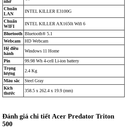
nhớ
Chuẩn
INTEL KILLER E3100G
LAN
Chuẩn
INTEL KILLER AX1650i Wifi 6
WIFI
Bluetooth
Bluetooth® 5.1
Webcam
HD Webcam
Hệ điều
Windows 11 Home
hành
Pin
99.98 Wh 4-cell Li-ion battery
Trọng
2.4 Kg
lượng
Màu sắc
Steel Gray
Kích
358.5 x 262.4 x 19.9 (mm)
thước
Đánh giá chi tiết Acer Predator Triton
500