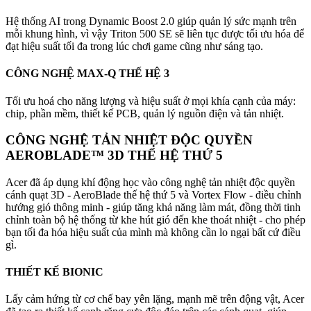
Hệ thống AI trong Dynamic Boost 2.0 giúp quản lý sức mạnh trên
mỗi khung hình, vì vậy Triton 500 SE sẽ liên tục được tối ưu hóa để
đạt hiệu suất tối đa trong lúc chơi game cũng như sáng tạo.
CÔNG NGHỆ MAX-Q THẾ HỆ 3
Tối ưu hoá cho năng lượng và hiệu suất ở mọi khía cạnh của máy:
chip, phần mềm, thiết kế PCB, quản lý nguồn điện và tản nhiệt.
CÔNG NGHỆ TẢN NHIỆT ĐỘC QUYỀN
AEROBLADE™ 3D THẾ HỆ THỨ 5
Acer đã áp dụng khí động học vào công nghệ tản nhiệt độc quyền
cánh quạt 3D - AeroBlade thế hệ thứ 5 và Vortex Flow - điều chỉnh
hướng gió thông minh - giúp tăng khả năng làm mát, đồng thời tinh
chỉnh toàn bộ hệ thống từ khe hút gió đến khe thoát nhiệt - cho phép
bạn tối đa hóa hiệu suất của mình mà không cần lo ngại bất cứ điều
gì.
THIẾT KẾ BIONIC
Lấy cảm hứng từ cơ chế bay yên lặng, mạnh mẽ trên động vật, Acer