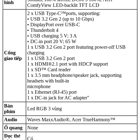
hình
ComfyView LED-backlit TFT LCD
2 x USB Type-C™ports, supporting:
• USB 3.2 Gen 2 (up to 10 Gbps)
• DisplayPort over USB-C
• Thunderbolt 4
• USB charging 5 V; 3 A
• DC-in port 20 V; 65 W
1 x USB 3.2 Gen 2 port featuring power-off USB
Cổng
charging
giao tiếp
1 x USB 3.2 Gen 2 port
1 x HDMI®2.1 port with HDCP support
1 x SD™ Card reader
1 x 3.5 mm headphone/speaker jack, supporting
headsets with built-in
microphone
1 x Ethernet (RJ-45) port
1 x DC-in jack for AC adapter"
Bàn
Led RGB 3 vùng
phím
Audio
Waves MaxxAudio®, Acer TrueHarmony™
Ổ quang
None
Đọc thẻ
Có