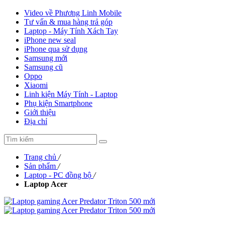
Video về Phương Linh Mobile
Tư vấn & mua hàng trả góp
Laptop - Máy Tính Xách Tay
iPhone new seal
iPhone qua sử dụng
Samsung mới
Samsung cũ
Oppo
Xiaomi
Linh kiện Máy Tính - Laptop
Phụ kiện Smartphone
Giới thiệu
Địa chỉ
Trang chủ
/
Sản phẩm
/
Laptop - PC đồng bộ
/
Laptop Acer