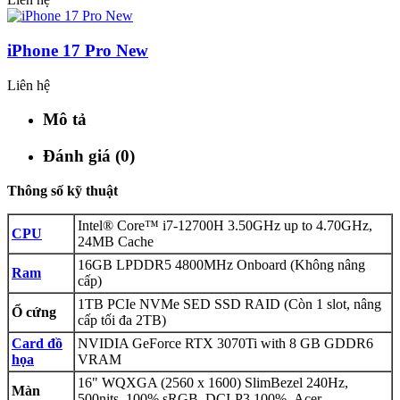
iPhone 17 Pro New
Liên hệ
Mô tả
Đánh giá (0)
Thông số kỹ thuật
Intel® Core™ i7-12700H 3.50GHz up to 4.70GHz,
CPU
24MB Cache
16GB LPDDR5 4800MHz Onboard (Không nâng
Ram
cấp)
1TB PCIe NVMe SED SSD RAID (Còn 1 slot, nâng
Ổ cứng
cấp tối đa 2TB)
Card đồ
NVIDIA GeForce RTX 3070Ti with 8 GB GDDR6
họa
VRAM
16" WQXGA (2560 x 1600) SlimBezel 240Hz,
Màn
500nits, 100% sRGB, DCI-P3 100%, Acer