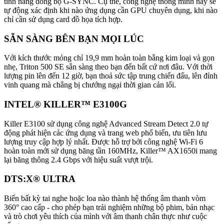
tính năng đồng bộ G-SYNC. Cụ thể, công nghệ thông minh này sẽ
tự động xác định khi nào ứng dụng cần GPU chuyên dụng, khi nào
chỉ cần sử dụng card đồ họa tích hợp.
SẴN SÀNG BÊN BẠN MỌI LÚC
Với kích thước mỏng chỉ 19,9 mm hoàn toàn bằng kim loại và gọn
nhẹ, Triton 500 SE sẵn sàng theo bạn đến bất cứ nơi đâu. Với thời
lượng pin lên đến 12 giờ, bạn thoả sức tập trung chiến đấu, lên đỉnh
vinh quang mà chẳng bị chướng ngại thời gian cản lối.
INTEL® KILLER™ E3100G
Killer E3100 sử dụng công nghệ Advanced Stream Detect 2.0 tự
động phát hiện các ứng dụng và trang web phổ biến, ưu tiên lưu
lượng truy cập hợp lý nhất. Được hỗ trợ bởi công nghệ Wi-Fi 6
hoàn toàn mới sử dụng băng tần 160MHz, Killer™ AX1650i mang
lại băng thông 2.4 Gbps với hiệu suất vượt trội.
DTS:X® ULTRA
Biến bất kỳ tai nghe hoặc loa nào thành hệ thống âm thanh vòm
360° cao cấp - cho phép bạn trải nghiệm những bộ phim, bản nhạc
và trò chơi yêu thích của mình với âm thanh chân thực như cuộc