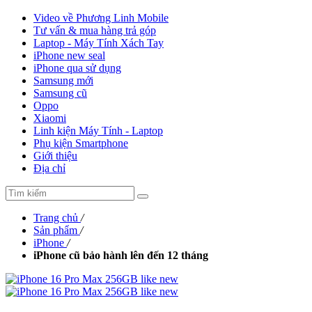
Video về Phương Linh Mobile
Tư vấn & mua hàng trả góp
Laptop - Máy Tính Xách Tay
iPhone new seal
iPhone qua sử dụng
Samsung mới
Samsung cũ
Oppo
Xiaomi
Linh kiện Máy Tính - Laptop
Phụ kiện Smartphone
Giới thiệu
Địa chỉ
Trang chủ
/
Sản phẩm
/
iPhone
/
iPhone cũ bảo hành lên đến 12 tháng