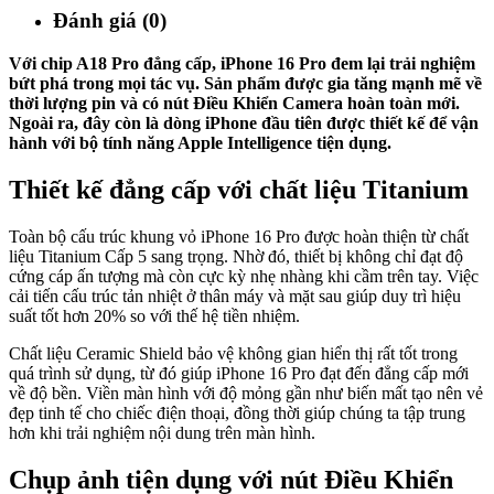
Đánh giá (0)
Với chip A18 Pro đẳng cấp, iPhone 16 Pro đem lại trải nghiệm
bứt phá trong mọi tác vụ. Sản phẩm được gia tăng mạnh mẽ về
thời lượng pin và có nút Điều Khiển Camera hoàn toàn mới.
Ngoài ra, đây còn là dòng iPhone đầu tiên được thiết kế để vận
hành với bộ tính năng Apple Intelligence tiện dụng.
Thiết kế đẳng cấp với chất liệu Titanium
Toàn bộ cấu trúc khung vỏ iPhone 16 Pro được hoàn thiện từ chất
liệu Titanium Cấp 5 sang trọng. Nhờ đó, thiết bị không chỉ đạt độ
cứng cáp ấn tượng mà còn cực kỳ nhẹ nhàng khi cầm trên tay. Việc
cải tiến cấu trúc tản nhiệt ở thân máy và mặt sau giúp duy trì hiệu
suất tốt hơn 20% so với thế hệ tiền nhiệm.
Chất liệu Ceramic Shield bảo vệ không gian hiển thị rất tốt trong
quá trình sử dụng, từ đó giúp iPhone 16 Pro đạt đến đẳng cấp mới
về độ bền. Viền màn hình với độ mỏng gần như biến mất tạo nên vẻ
đẹp tinh tế cho chiếc điện thoại, đồng thời giúp chúng ta tập trung
hơn khi trải nghiệm nội dung trên màn hình.
Chụp ảnh tiện dụng với nút Điều Khiển