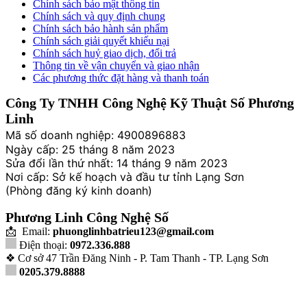
Chính sách bảo mật thông tin
Chính sách và quy định chung
Chính sách bảo hành sản phẩm
Chính sách giải quyết khiếu nại
Chính sách huỷ giao dịch, đổi trả
Thông tin về vận chuyển và giao nhận
Các phương thức đặt hàng và thanh toán
Công Ty TNHH Công Nghệ Kỹ Thuật Số Phương
Linh
Mã số doanh nghiệp: 4900896883
Ngày cấp: 25 tháng 8 năm 2023
Sửa đổi lần thứ nhất: 14 tháng 9 năm 2023
Nơi cấp: Sở kế hoạch và đầu tư tỉnh Lạng Sơn
(Phòng đăng ký kinh doanh)
Phương Linh Công Nghệ Số
📩 Email:
phuonglinhbatrieu123@gmail.com
Điện thoại:
0972.336.888
❖ Cơ sở 47 Trần Đăng Ninh - P. Tam Thanh - TP. Lạng Sơn
0205.379.8888