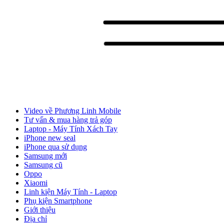
Video về Phương Linh Mobile
Tư vấn & mua hàng trả góp
Laptop - Máy Tính Xách Tay
iPhone new seal
iPhone qua sử dụng
Samsung mới
Samsung cũ
Oppo
Xiaomi
Linh kiện Máy Tính - Laptop
Phụ kiện Smartphone
Giới thiệu
Địa chỉ