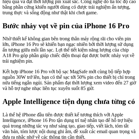
hiệu quả và đạt thời lượng pin xuất sắc. Công nghệ dò tia tốc độ cao
bằng phần cứng khiến người dùng có được trải nghiệm ấn tượng,
trung thực và sống động như thật khi chơi game.
Bước nhảy vọt về pin của iPhone 16 Pro
Nhờ thiết kế không gian bên trong thân máy rộng rãi cho viên pin
lớn, iPhone 16 Pro sẽ khiến bạn ngạc nhiên bởi thời lượng sử dụng
ấn tượng giữa mỗi lần sạc. Lợi thế tiết kiệm năng lượng của chip
A18 Pro góp phần giúp chiếc điện thoại đạt được bước nhảy vọt về
trải nghiệm pin.
Kết hợp iPhone 16 Pro với bộ sạc MagSafe mới cùng bộ tiếp hợp
nguồn 30W trở lên, bạn có thể sạc tới 50% pin cho thiết bị chỉ trong
nửa tiếng ngắn ngủi. Sản phẩm đạt thời lượng xem video đến 27 giờ
và hỗ trợ nghe nhạc liên tục xuyên suốt 85 giờ.
Apple Intelligence tiện dụng chưa từng có
Là thế hệ iPhone đầu tiên được thiết kế tương thích với Apple
Intelligence, iPhone 16 Pro tận dụng trí tuệ nhân tạo để hỗ trợ hiệu
quả trong những tác vụ như sáng tạo, giao tiếp, viết lách, tóm tắt
văn bản, tóm lược nội dung ghi âm, đề xuất các email quan trọng và
đưa ra nhắc nhở về các thông tin cần thiết.