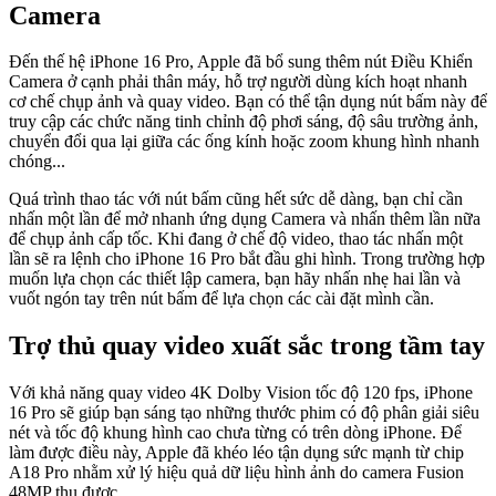
Camera
Đến thế hệ iPhone 16 Pro, Apple đã bổ sung thêm nút Điều Khiển
Camera ở cạnh phải thân máy, hỗ trợ người dùng kích hoạt nhanh
cơ chế chụp ảnh và quay video. Bạn có thể tận dụng nút bấm này để
truy cập các chức năng tinh chỉnh độ phơi sáng, độ sâu trường ảnh,
chuyển đổi qua lại giữa các ống kính hoặc zoom khung hình nhanh
chóng...
Quá trình thao tác với nút bấm cũng hết sức dễ dàng, bạn chỉ cần
nhấn một lần để mở nhanh ứng dụng Camera và nhấn thêm lần nữa
để chụp ảnh cấp tốc. Khi đang ở chế độ video, thao tác nhấn một
lần sẽ ra lệnh cho iPhone 16 Pro bắt đầu ghi hình. Trong trường hợp
muốn lựa chọn các thiết lập camera, bạn hãy nhấn nhẹ hai lần và
vuốt ngón tay trên nút bấm để lựa chọn các cài đặt mình cần.
Trợ thủ quay video xuất sắc trong tầm tay
Với khả năng quay video 4K Dolby Vision tốc độ 120 fps, iPhone
16 Pro sẽ giúp bạn sáng tạo những thước phim có độ phân giải siêu
nét và tốc độ khung hình cao chưa từng có trên dòng iPhone. Để
làm được điều này, Apple đã khéo léo tận dụng sức mạnh từ chip
A18 Pro nhằm xử lý hiệu quả dữ liệu hình ảnh do camera Fusion
48MP thu được