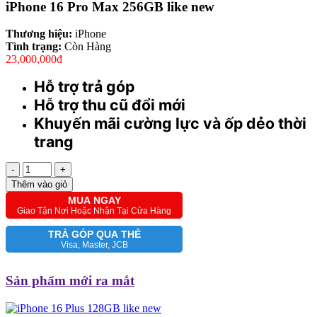
iPhone 16 Pro Max 256GB like new
Thương hiệu:
iPhone
Tình trạng:
Còn Hàng
23,000,000đ
Hỗ trợ trả góp
Hỗ trợ thu cũ đổi mới
Khuyến mãi cường lực và ốp dẻo thời
trang
-
+
Thêm vào giỏ
MUA NGAY
Giao Tận Nơi Hoặc Nhận Tại Cửa Hàng
TRẢ GÓP QUA THẺ
Visa, Master, JCB
Sản phẩm mới ra mắt