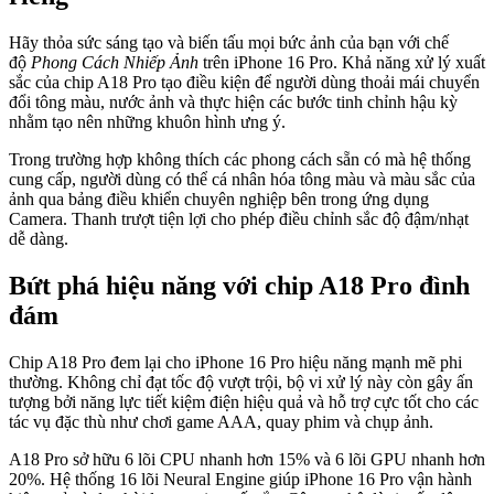
Hãy thỏa sức sáng tạo và biến tấu mọi bức ảnh của bạn với chế
độ
Phong Cách Nhiếp Ảnh
trên iPhone 16 Pro. Khả năng xử lý xuất
sắc của chip A18 Pro tạo điều kiện để người dùng thoải mái chuyển
đổi tông màu, nước ảnh và thực hiện các bước tinh chỉnh hậu kỳ
nhằm tạo nên những khuôn hình ưng ý.
Trong trường hợp không thích các phong cách sẵn có mà hệ thống
cung cấp, người dùng có thể cá nhân hóa tông màu và màu sắc của
ảnh qua bảng điều khiển chuyên nghiệp bên trong ứng dụng
Camera. Thanh trượt tiện lợi cho phép điều chỉnh sắc độ đậm/nhạt
dễ dàng.
Bứt phá hiệu năng với chip A18 Pro đình
đám
Chip A18 Pro đem lại cho iPhone 16 Pro hiệu năng mạnh mẽ phi
thường. Không chỉ đạt tốc độ vượt trội, bộ vi xử lý này còn gây ấn
tượng bởi năng lực tiết kiệm điện hiệu quả và hỗ trợ cực tốt cho các
tác vụ đặc thù như chơi game AAA, quay phim và chụp ảnh.
A18 Pro sở hữu 6 lõi CPU nhanh hơn 15% và 6 lõi GPU nhanh hơn
20%. Hệ thống 16 lõi Neural Engine giúp iPhone 16 Pro vận hành