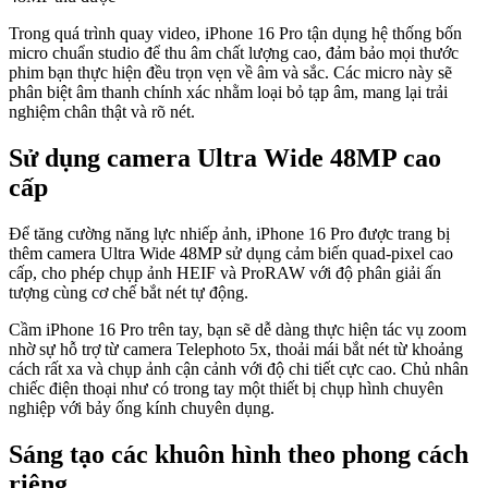
Trong quá trình quay video, iPhone 16 Pro tận dụng hệ thống bốn
micro chuẩn studio để thu âm chất lượng cao, đảm bảo mọi thước
phim bạn thực hiện đều trọn vẹn về âm và sắc. Các micro này sẽ
phân biệt âm thanh chính xác nhằm loại bỏ tạp âm, mang lại trải
nghiệm chân thật và rõ nét.
Sử dụng camera Ultra Wide 48MP cao
cấp
Để tăng cường năng lực nhiếp ảnh, iPhone 16 Pro được trang bị
thêm camera Ultra Wide 48MP sử dụng cảm biến quad-pixel cao
cấp, cho phép chụp ảnh HEIF và ProRAW với độ phân giải ấn
tượng cùng cơ chế bắt nét tự động.
Cầm iPhone 16 Pro trên tay, bạn sẽ dễ dàng thực hiện tác vụ zoom
nhờ sự hỗ trợ từ camera Telephoto 5x, thoải mái bắt nét từ khoảng
cách rất xa và chụp ảnh cận cảnh với độ chi tiết cực cao. Chủ nhân
chiếc điện thoại như có trong tay một thiết bị chụp hình chuyên
nghiệp với bảy ống kính chuyên dụng.
Sáng tạo các khuôn hình theo phong cách
riêng