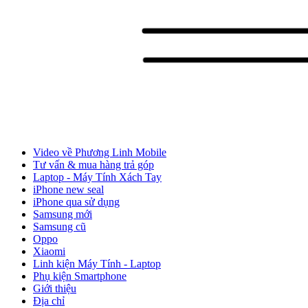
Video về Phương Linh Mobile
Tư vấn & mua hàng trả góp
Laptop - Máy Tính Xách Tay
iPhone new seal
iPhone qua sử dụng
Samsung mới
Samsung cũ
Oppo
Xiaomi
Linh kiện Máy Tính - Laptop
Phụ kiện Smartphone
Giới thiệu
Địa chỉ