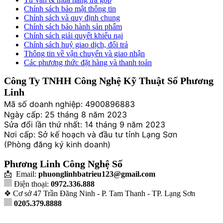
Chính sách bảo mật thông tin
Chính sách và quy định chung
Chính sách bảo hành sản phẩm
Chính sách giải quyết khiếu nại
Chính sách huỷ giao dịch, đổi trả
Thông tin về vận chuyển và giao nhận
Các phương thức đặt hàng và thanh toán
Công Ty TNHH Công Nghệ Kỹ Thuật Số Phương
Linh
Mã số doanh nghiệp: 4900896883
Ngày cấp: 25 tháng 8 năm 2023
Sửa đổi lần thứ nhất: 14 tháng 9 năm 2023
Nơi cấp: Sở kế hoạch và đầu tư tỉnh Lạng Sơn
(Phòng đăng ký kinh doanh)
Phương Linh Công Nghệ Số
📩 Email:
phuonglinhbatrieu123@gmail.com
Điện thoại:
0972.336.888
❖ Cơ sở 47 Trần Đăng Ninh - P. Tam Thanh - TP. Lạng Sơn
0205.379.8888