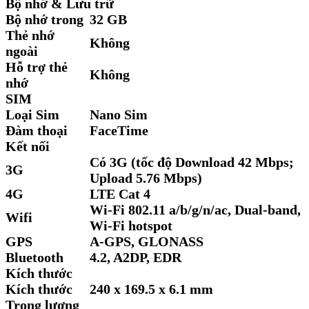
Bộ nhớ & Lưu trữ
Bộ nhớ trong
32 GB
Thẻ nhớ
Không
ngoài
Hỗ trợ thẻ
Không
nhớ
SIM
Loại Sim
Nano Sim
Đàm thoại
FaceTime
Kết nối
Có 3G (tốc độ Download 42 Mbps;
3G
Upload 5.76 Mbps)
4G
LTE Cat 4
Wi-Fi 802.11 a/b/g/n/ac, Dual-band,
Wifi
Wi-Fi hotspot
GPS
A-GPS, GLONASS
Bluetooth
4.2, A2DP, EDR
Kích thước
Kích thước
240 x 169.5 x 6.1 mm
Trọng lượng