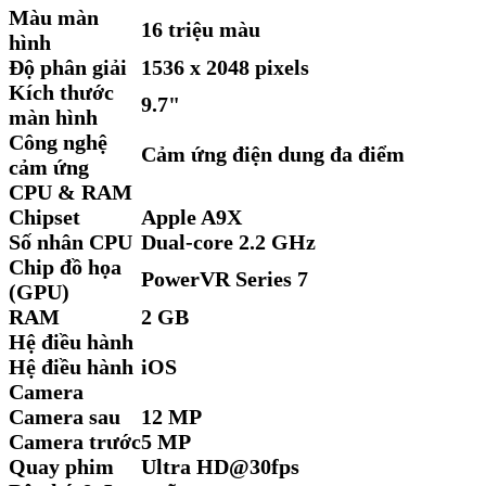
Màu màn
16 triệu màu
hình
Độ phân giải
1536 x 2048 pixels
Kích thước
9.7"
màn hình
Công nghệ
Cảm ứng điện dung đa điểm
cảm ứng
CPU & RAM
Chipset
Apple A9X
Số nhân CPU
Dual-core 2.2 GHz
Chip đồ họa
PowerVR Series 7
(GPU)
RAM
2 GB
Hệ điều hành
Hệ điều hành
iOS
Camera
Camera sau
12 MP
Camera trước
5 MP
Quay phim
Ultra HD@30fps