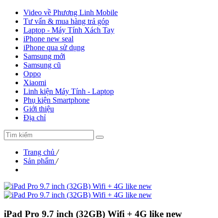
Video về Phương Linh Mobile
Tư vấn & mua hàng trả góp
Laptop - Máy Tính Xách Tay
iPhone new seal
iPhone qua sử dụng
Samsung mới
Samsung cũ
Oppo
Xiaomi
Linh kiện Máy Tính - Laptop
Phụ kiện Smartphone
Giới thiệu
Địa chỉ
Trang chủ
/
Sản phẩm
/
iPad Pro 9.7 inch (32GB) Wifi + 4G like new