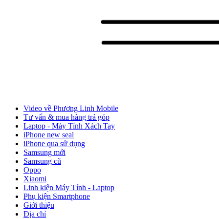
Video về Phương Linh Mobile
Tư vấn & mua hàng trả góp
Laptop - Máy Tính Xách Tay
iPhone new seal
iPhone qua sử dụng
Samsung mới
Samsung cũ
Oppo
Xiaomi
Linh kiện Máy Tính - Laptop
Phụ kiện Smartphone
Giới thiệu
Địa chỉ