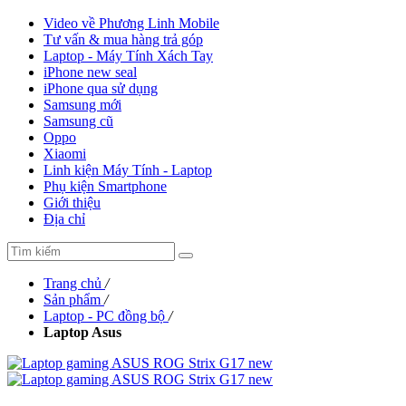
Video về Phương Linh Mobile
Tư vấn & mua hàng trả góp
Laptop - Máy Tính Xách Tay
iPhone new seal
iPhone qua sử dụng
Samsung mới
Samsung cũ
Oppo
Xiaomi
Linh kiện Máy Tính - Laptop
Phụ kiện Smartphone
Giới thiệu
Địa chỉ
Trang chủ
/
Sản phẩm
/
Laptop - PC đồng bộ
/
Laptop Asus