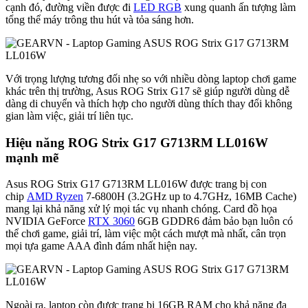
cạnh đó, đường viền được đi
LED RGB
xung quanh ấn tượng làm
tổng thể máy trông thu hút và tỏa sáng hơn.
Với trọng lượng tương đối nhẹ so với nhiều dòng laptop chơi game
khác trên thị trường, Asus ROG Strix G17 sẽ giúp người dùng dễ
dàng di chuyển và thích hợp cho người dùng thích thay đổi không
gian làm việc, giải trí liên tục.
Hiệu năng ROG Strix G17 G713RM LL016W
mạnh mẽ
Asus ROG Strix G17 G713RM LL016W được trang bị con
chip
AMD Ryzen
7-6800H (3.2GHz up to 4.7GHz, 16MB Cache)
mang lại khả năng xử lý mọi tác vụ nhanh chóng. Card đồ họa
NVIDIA GeForce
RTX 3060
6GB GDDR6 đảm bảo bạn luôn có
thể chơi game, giải trí, làm việc một cách mượt mà nhất, cân trọn
mọi tựa game AAA đình đám nhất hiện nay.
Ngoài ra, laptop còn được trang bị 16GB RAM cho khả năng đa