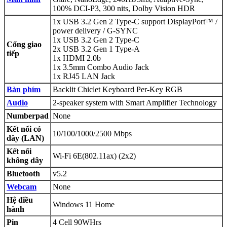
100% DCI-P3, 300 nits, Dolby Vision HDR
1x USB 3.2 Gen 2 Type-C support DisplayPort™ /
power delivery / G-SYNC
1x USB 3.2 Gen 2 Type-C
Cổng giao
2x USB 3.2 Gen 1 Type-A
tiếp
1x HDMI 2.0b
1x 3.5mm Combo Audio Jack
1x RJ45 LAN Jack
Bàn phím
Backlit Chiclet Keyboard Per-Key RGB
Audio
2-speaker system with Smart Amplifier Technology
Numberpad
None
Kết nối có
10/100/1000/2500 Mbps
dây (LAN)
Kết nối
Wi-Fi 6E(802.11ax) (2x2)
không dây
Bluetooth
v5.2
Webcam
None
Hệ điều
Windows 11 Home
hành
Pin
4 Cell 90WHrs