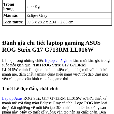
Trọng
2.90 Kg
lượng
Màu sắc
Eclipse Gray
Kích thước
39.5 x 28.2 x 2.34 ~ 2.83 cm
Đánh giá chi tiết laptop gaming ASUS
ROG Strix G17 G713RM LL016W
Là một trong những chiếc
laptop chơi game
làm mưa làm gió trong
suốt thời gian qua,
Asus ROG Strix G17 G713RM
LL016W
chính là một chiến binh siêu cấp thế hệ mới với thiết kế
mạnh mẽ, đậm chất gaming cùng hiệu năng vượt trội đáp ứng mọi
yêu cầu game cấu hình cao cho game thủ.
Thiết kế độc đáo, chất chơi
Laptop Asus
ROG Strix G17 G713RM LL016W sở hữu thiết kế
mạnh mẽ với tông màu Eclipse Gray cá tính. Logo ROG kim loại
được đặt nghiêng về một bên tạo điểm nhấn tính tế cho dòng sản
phẩm này. Máy có thiết kế vuông vắn tạo nên sự chắc chắn. Bên