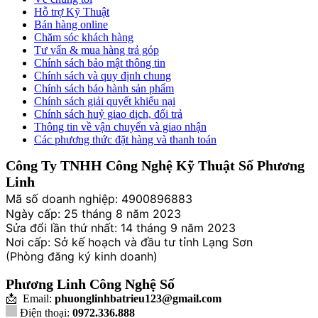
Hỗ trợ Kỹ Thuật
Bán hàng online
Chăm sóc khách hàng
Tư vấn & mua hàng trả góp
Chính sách bảo mật thông tin
Chính sách và quy định chung
Chính sách bảo hành sản phẩm
Chính sách giải quyết khiếu nại
Chính sách huỷ giao dịch, đổi trả
Thông tin về vận chuyển và giao nhận
Các phương thức đặt hàng và thanh toán
Công Ty TNHH Công Nghệ Kỹ Thuật Số Phương
Linh
Mã số doanh nghiệp: 4900896883
Ngày cấp: 25 tháng 8 năm 2023
Sửa đổi lần thứ nhất: 14 tháng 9 năm 2023
Nơi cấp: Sở kế hoạch và đầu tư tỉnh Lạng Sơn
(Phòng đăng ký kinh doanh)
Phương Linh Công Nghệ Số
📩 Email:
phuonglinhbatrieu123@gmail.com
Điện thoại:
0972.336.888