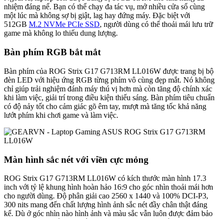
nhiệm đáng nể. Bạn có thể chạy đa tác vụ, mở nhiều cửa sổ cùng
một lúc mà không sợ bị giật, lag hay đứng máy. Đặc biệt với
512GB
M.2 NVMe PCIe SSD
, người dùng có thể thoải mái lưu trữ
game mà không lo thiếu dung lượng.
Bàn phím RGB bắt mắt
Bàn phím của ROG Strix G17 G713RM LL016W được trang bị bộ
đèn LED với hiệu ứng RGB từng phím vô cùng đẹp mắt. Nó không
chỉ giúp trải nghiệm đánh máy thú vị hơn mà còn tăng độ chính xác
khi làm việc, giải trí trong điều kiện thiếu sáng. Bàn phím tiêu chuẩn
có độ nảy tốt cho cảm giác gõ êm tay, mượt mà tăng tốc khả năng
lướt phím khi chơi game và làm việc.
Màn hình sắc nét với viền cực mỏng
ROG Strix G17 G713RM LL016W có kích thước màn hình 17.3
inch với tỷ lệ khung hình hoàn hảo 16:9 cho góc nhìn thoải mái hơn
cho người dùng. Độ phân giải cao 2560 x 1440 và 100% DCI-P3,
300 nits mang đến chất lượng hình ảnh sắc nét đầy chân thật đáng
kể. Dù ở góc nhìn nào hình ảnh và màu sắc vẫn luôn được đảm bảo