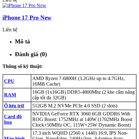
iPhone 17 Pro New
Liên hệ
Mô tả
Đánh giá (0)
Thông số kỹ thuật:
AMD Ryzen 7-6800H (3.2GHz up to 4.7GHz,
CPU
16MB Cache)
16GB (1x16GB) DDR5-4800Mhz (2 khe cắm nâng
RAM
cấp tối đa 32GB)
Ổ lưu trữ
512GB M.2 NVMe PCIe 4.0 SSD (2 slots)
NVIDIA GeForce RTX 3060 6GB GDDR6 With
Card đồ
ROG Boost: 1752MHz at 140W (1702MHz Boost
họa
Clock+50MHz OC, 115W+25W Dynamic Boost)
17.3 inch WQHD (2560 x 1440) 16:9, IPS Non-
Màn hình
Glare, NanoEdge, 240Hz/3ms, Adaptive-Sync,