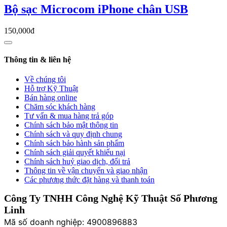
Bộ sạc Microcom iPhone chân USB
150,000đ
Thông tin & liên hệ
Về chúng tôi
Hỗ trợ Kỹ Thuật
Bán hàng online
Chăm sóc khách hàng
Tư vấn & mua hàng trả góp
Chính sách bảo mật thông tin
Chính sách và quy định chung
Chính sách bảo hành sản phẩm
Chính sách giải quyết khiếu nại
Chính sách huỷ giao dịch, đổi trả
Thông tin về vận chuyển và giao nhận
Các phương thức đặt hàng và thanh toán
Công Ty TNHH Công Nghệ Kỹ Thuật Số Phương
Linh
Mã số doanh nghiệp: 4900896883