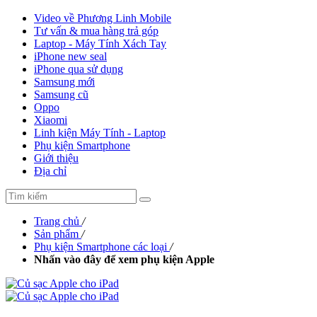
Video về Phương Linh Mobile
Tư vấn & mua hàng trả góp
Laptop - Máy Tính Xách Tay
iPhone new seal
iPhone qua sử dụng
Samsung mới
Samsung cũ
Oppo
Xiaomi
Linh kiện Máy Tính - Laptop
Phụ kiện Smartphone
Giới thiệu
Địa chỉ
Trang chủ
/
Sản phẩm
/
Phụ kiện Smartphone các loại
/
Nhấn vào đây để xem phụ kiện Apple