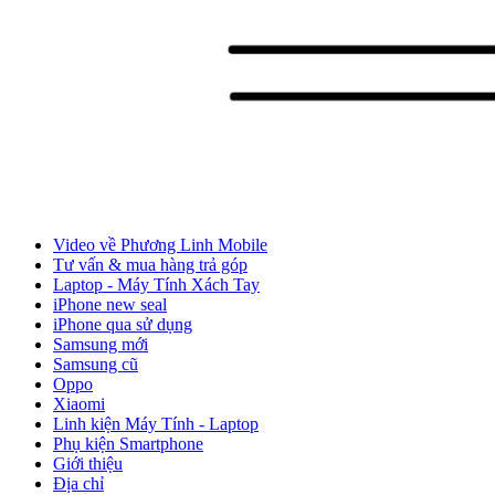
Video về Phương Linh Mobile
Tư vấn & mua hàng trả góp
Laptop - Máy Tính Xách Tay
iPhone new seal
iPhone qua sử dụng
Samsung mới
Samsung cũ
Oppo
Xiaomi
Linh kiện Máy Tính - Laptop
Phụ kiện Smartphone
Giới thiệu
Địa chỉ