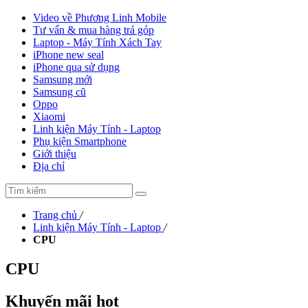
Video về Phương Linh Mobile
Tư vấn & mua hàng trả góp
Laptop - Máy Tính Xách Tay
iPhone new seal
iPhone qua sử dụng
Samsung mới
Samsung cũ
Oppo
Xiaomi
Linh kiện Máy Tính - Laptop
Phụ kiện Smartphone
Giới thiệu
Địa chỉ
Trang chủ
/
Linh kiện Máy Tính - Laptop
/
CPU
CPU
Khuyến mãi hot