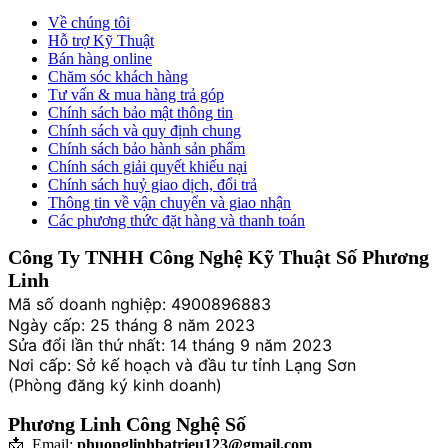
Về chúng tôi
Hỗ trợ Kỹ Thuật
Bán hàng online
Chăm sóc khách hàng
Tư vấn & mua hàng trả góp
Chính sách bảo mật thông tin
Chính sách và quy định chung
Chính sách bảo hành sản phẩm
Chính sách giải quyết khiếu nại
Chính sách huỷ giao dịch, đổi trả
Thông tin về vận chuyển và giao nhận
Các phương thức đặt hàng và thanh toán
Công Ty TNHH Công Nghệ Kỹ Thuật Số Phương
Linh
Mã số doanh nghiệp: 4900896883
Ngày cấp: 25 tháng 8 năm 2023
Sửa đổi lần thứ nhất: 14 tháng 9 năm 2023
Nơi cấp: Sở kế hoạch và đầu tư tỉnh Lạng Sơn
(Phòng đăng ký kinh doanh)
Phương Linh Công Nghệ Số
📩 Email:
phuonglinhbatrieu123@gmail.com