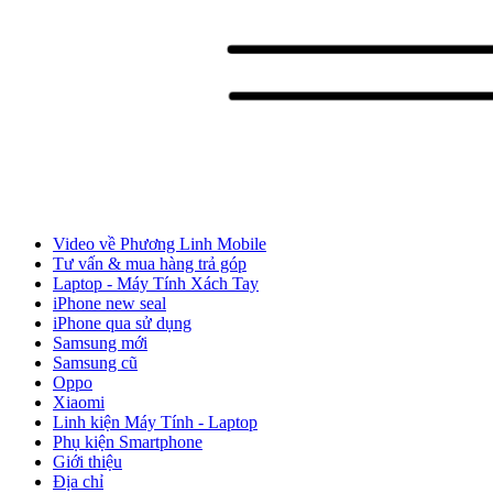
Video về Phương Linh Mobile
Tư vấn & mua hàng trả góp
Laptop - Máy Tính Xách Tay
iPhone new seal
iPhone qua sử dụng
Samsung mới
Samsung cũ
Oppo
Xiaomi
Linh kiện Máy Tính - Laptop
Phụ kiện Smartphone
Giới thiệu
Địa chỉ