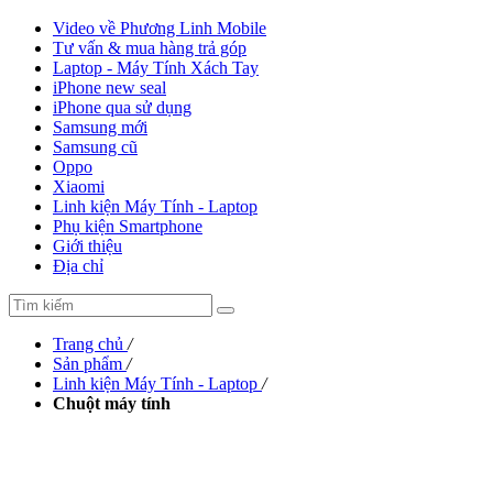
Video về Phương Linh Mobile
Tư vấn & mua hàng trả góp
Laptop - Máy Tính Xách Tay
iPhone new seal
iPhone qua sử dụng
Samsung mới
Samsung cũ
Oppo
Xiaomi
Linh kiện Máy Tính - Laptop
Phụ kiện Smartphone
Giới thiệu
Địa chỉ
Trang chủ
/
Sản phẩm
/
Linh kiện Máy Tính - Laptop
/
Chuột máy tính