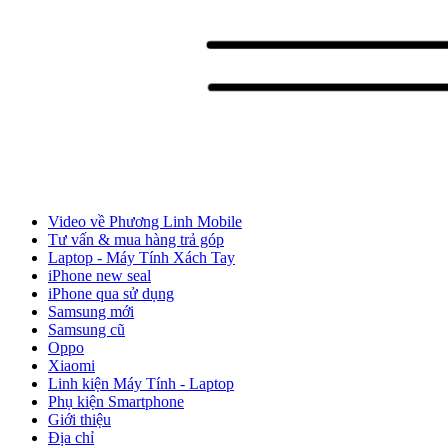
Video về Phương Linh Mobile
Tư vấn & mua hàng trả góp
Laptop - Máy Tính Xách Tay
iPhone new seal
iPhone qua sử dụng
Samsung mới
Samsung cũ
Oppo
Xiaomi
Linh kiện Máy Tính - Laptop
Phụ kiện Smartphone
Giới thiệu
Địa chỉ