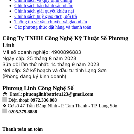
Chính sách và quy định chung
Chính sách bảo hành sản phẩm
Chính sách giải quyết khiếu nại
Chính sách huỷ giao dịch, đổi trả
Thông tin về vận chuyển và giao nhận
Các phương thức đặt hàng và thanh toán
Công Ty TNHH Công Nghệ Kỹ Thuật Số Phương
Linh
Mã số doanh nghiệp: 4900896883
Ngày cấp: 25 tháng 8 năm 2023
Sửa đổi lần thứ nhất: 14 tháng 9 năm 2023
Nơi cấp: Sở kế hoạch và đầu tư tỉnh Lạng Sơn
(Phòng đăng ký kinh doanh)
Phương Linh Công Nghệ Số
📩 Email:
phuonglinhbatrieu123@gmail.com
Điện thoại:
0972.336.888
❖ Cơ sở 47 Trần Đăng Ninh - P. Tam Thanh - TP. Lạng Sơn
0205.379.8888
Thanh toán an toàn