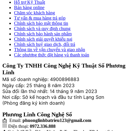
Hỗ trợ Kỹ Thuật
Bán hàng online
Chăm sóc khách hàng
Tư vấn & mua hàng trả góp
Chính sách bảo mật thông tin
Chính sách và quy định chung
Chính sách bảo hành sản phẩm
Chính sách giải quyết khiếu nại
Chính sách huỷ giao dịch, đổi trả
Thông tin về vận chuyển và giao nhận
Các phương thức đặt hàng và thanh toán
Công Ty TNHH Công Nghệ Kỹ Thuật Số Phương
Linh
Mã số doanh nghiệp: 4900896883
Ngày cấp: 25 tháng 8 năm 2023
Sửa đổi lần thứ nhất: 14 tháng 9 năm 2023
Nơi cấp: Sở kế hoạch và đầu tư tỉnh Lạng Sơn
(Phòng đăng ký kinh doanh)
Phương Linh Công Nghệ Số
📩 Email:
phuonglinhbatrieu123@gmail.com
Điện thoại:
0972.336.888