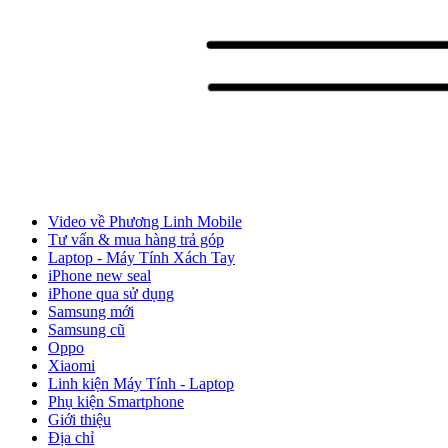
Video về Phương Linh Mobile
Tư vấn & mua hàng trả góp
Laptop - Máy Tính Xách Tay
iPhone new seal
iPhone qua sử dụng
Samsung mới
Samsung cũ
Oppo
Xiaomi
Linh kiện Máy Tính - Laptop
Phụ kiện Smartphone
Giới thiệu
Địa chỉ